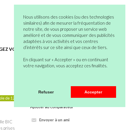
05 82 95 55 53
Connexion
Nous utilisons des cookies (ou des technologies
Vous n’êtes pas encore en compte ?
similaires) afin de mesurer la fréquentation de
notre site, de vous proposer un service web
Bienvenue
0 articles
amélioré et de vous communiquer des publicités
Mon Compte
Mon Panier
adaptées à vos activités et vos centres
d’intérêts sur ce site ainsi que ceux de tiers.
EGEZ VOUS
HYGIENE ET SERVICES GENERAUX
En cliquant sur « Accepter » ou en continuant
votre navigation, vous acceptez ces finalités.
Veuillez vous connecter pour pouvoir
Refuser
Accepter
mettre au panier.
ple de 12
Ajouter au comparateur
Envoyer à un ami
lle BIC
s prises