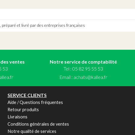
 préparé et livré par des entreprises françaises
 des ventes
Notre service de comptabilité
55 53
Tel : 05 82 95 55 53
llea.fr
Email :
achats@kallea.fr
SERVICE CLIENTS
Aide / Questions fréquentes
Retour produits
Livraisons
Conditions générales de ventes
Notre qualité de services