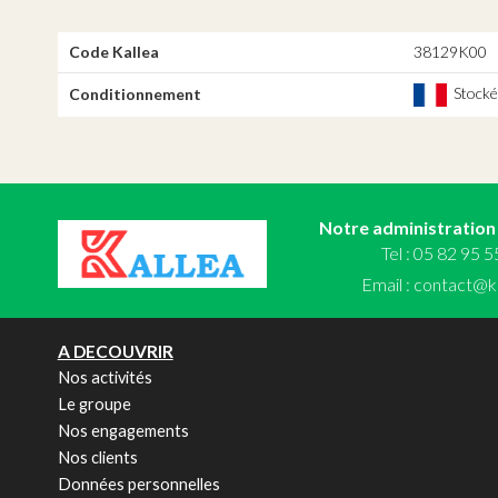
Code Kallea
38129K00
Stocké,
Conditionnement
Notre administration
Tel : 05 82 95 
Email :
contact@ka
A DECOUVRIR
Nos activités
Le groupe
Nos engagements
Nos clients
Données personnelles