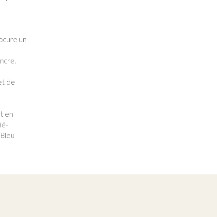
rocure un
encre.
et de
nt en
ié-
 Bleu