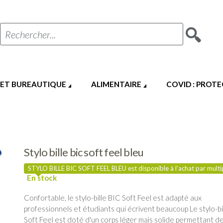
Rechercher...
 ET BUREAUTIQUE
ALIMENTAIRE
COVID : PROT
Stylo bille bic soft feel bleu
STYLO BILLE BIC SOFT FEEL BLEU est disponible à l'achat par multi
Confortable, le stylo-bille BIC Soft Feel est adapté aux
professionnels et étudiants qui écrivent beaucoup Le stylo-bi
Soft Feel est doté d'un corps léger mais solide permettant de