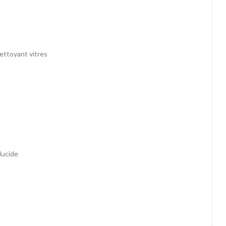
Nettoyant vitres
lucide