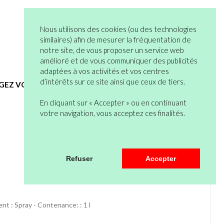
05 82 95 55 53
Connexion
Nous utilisons des cookies (ou des technologies
Vous n’êtes pas encore en compte ?
similaires) afin de mesurer la fréquentation de
notre site, de vous proposer un service web
Bienvenue
0 articles
amélioré et de vous communiquer des publicités
Mon Compte
Mon Panier
adaptées à vos activités et vos centres
d’intérêts sur ce site ainsi que ceux de tiers.
EGEZ VOUS
HYGIENE ET SERVICES GENERAUX
En cliquant sur « Accepter » ou en continuant
votre navigation, vous acceptez ces finalités.
Articles
1
à
20
sur un total de
23
Refuser
Accepter
nt : Spray - Contenance: : 1 l