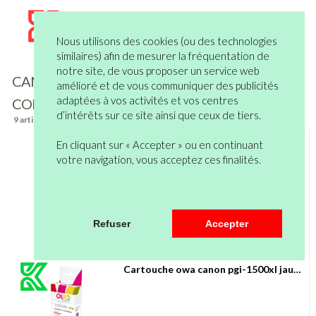
Nous utilisons des cookies (ou des technologies
similaires) afin de mesurer la fréquentation de
notre site, de vous proposer un service web
CANON
Filtre
amélioré et de vous communiquer des publicités
adaptées à vos activités et vos centres
COMPATIBLES
d’intérêts sur ce site ainsi que ceux de tiers.
9 article(s)
Cartouche owa canon cli-571xl noir photo
En cliquant sur « Accepter » ou en continuant
votre navigation, vous acceptez ces finalités.
Refuser
Accepter
Cartouche owa canon pgi-1500xl jaune