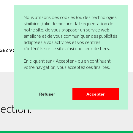
05 82 95 55 53
Connexion
Nous utilisons des cookies (ou des technologies
Vous n’êtes pas encore en compte ?
similaires) afin de mesurer la fréquentation de
notre site, de vous proposer un service web
Bienvenue
0 articles
amélioré et de vous communiquer des publicités
Mon Compte
Mon Panier
adaptées à vos activités et vos centres
d’intérêts sur ce site ainsi que ceux de tiers.
EGEZ VOUS
HYGIENE ET SERVICES GENERAUX
En cliquant sur « Accepter » ou en continuant
votre navigation, vous acceptez ces finalités.
Refuser
Accepter
ection.