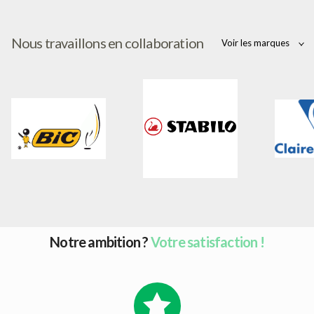
Nous travaillons en collaboration
Voir les marques
CLAIR
BIC
STABILO
Notre ambition ?
Votre satisfaction !