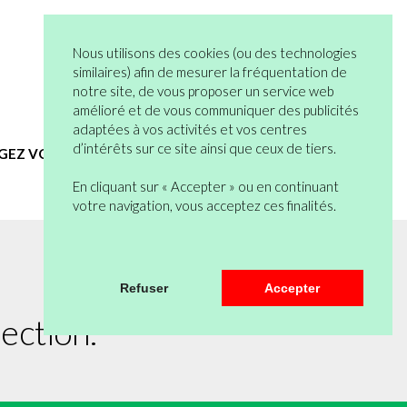
05 82 95 55 53
Connexion
Nous utilisons des cookies (ou des technologies
Vous n’êtes pas encore en compte ?
similaires) afin de mesurer la fréquentation de
notre site, de vous proposer un service web
Bienvenue
0 articles
amélioré et de vous communiquer des publicités
Mon Compte
Mon Panier
adaptées à vos activités et vos centres
d’intérêts sur ce site ainsi que ceux de tiers.
EGEZ VOUS
HYGIENE ET SERVICES GENERAUX
En cliquant sur « Accepter » ou en continuant
votre navigation, vous acceptez ces finalités.
Refuser
Accepter
ection.