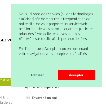
05 82 95 55 53
Connexion
Nous utilisons des cookies (ou des technologies
Vous n’êtes pas encore en compte ?
similaires) afin de mesurer la fréquentation de
notre site, de vous proposer un service web
Bienvenue
0 articles
amélioré et de vous communiquer des publicités
Mon Compte
Mon Panier
adaptées à vos activités et vos centres
d’intérêts sur ce site ainsi que ceux de tiers.
EGEZ VOUS
HYGIENE ET SERVICES GENERAUX
En cliquant sur « Accepter » ou en continuant
votre navigation, vous acceptez ces finalités.
Veuillez vous connecter pour pouvoir
Refuser
Accepter
mettre au panier.
chat par
Ajouter au comparateur
ble BIC
Envoyer à un ami
fluide au