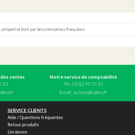
 préparé et livré par des entreprises françaises
 des ventes
Notre service de comptabilité
55 53
Tel : 05 82 95 55 53
llea.fr
Email :
achats@kallea.fr
SERVICE CLIENTS
Aide / Questions fréquentes
Retour produits
Livraisons