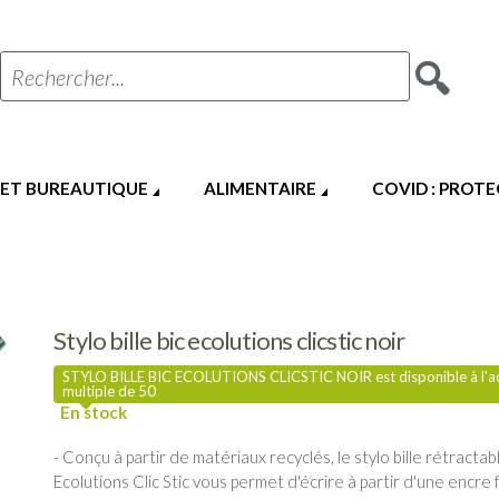
Rechercher...
 ET BUREAUTIQUE
ALIMENTAIRE
COVID : PROT
Stylo bille bic ecolutions clicstic noir
STYLO BILLE BIC ECOLUTIONS CLICSTIC NOIR est disponible à l'a
multiple de 50
- Conçu à partir de matériaux recyclés, le stylo bille rétracta
Ecolutions Clic Stic vous permet d'écrire à partir d'une encre 