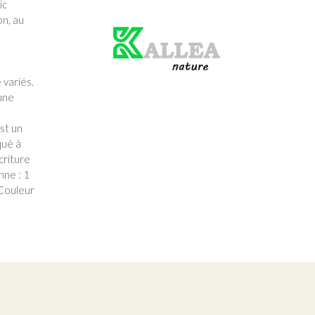
ic
on, au
Produit
vert
 variés.
'une
est un
qué à
criture
nne : 1
 Couleur