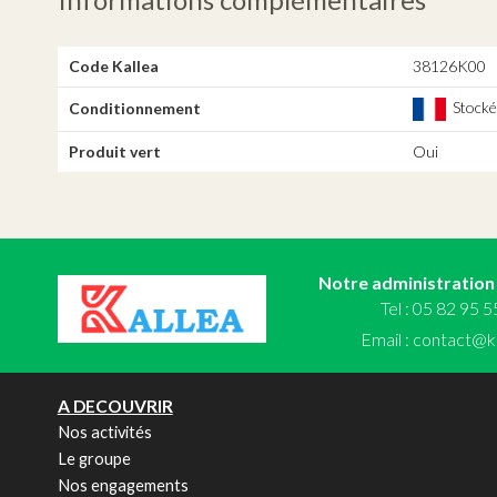
Code Kallea
38126K00
Stocké,
Conditionnement
Produit vert
Oui
Notre administration
Tel : 05 82 95 
Email :
contact@ka
A DECOUVRIR
Nos activités
Le groupe
Nos engagements