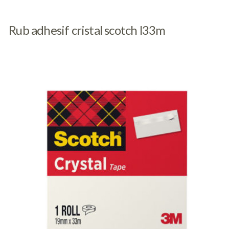
Rub adhesif cristal scotch l33m