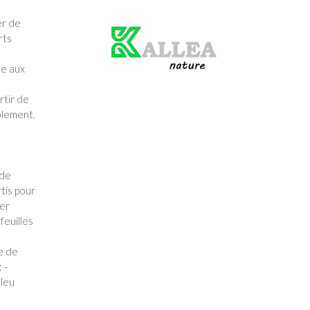
er de
Produit
vert
rts
ue aux
rtir de
blement.
 de
tis pour
er
feuilles
e de
 -
bleu