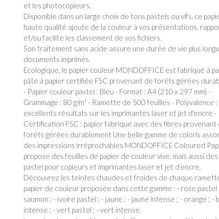
et les photocopieurs.
Disponible dans un large choix de tons pastels ou vifs, ce papi
haute qualité ajoute de la couleur à vos présentations, rappo
et/ou facilite les classement de vos fichiers.
Son traitement sans acide assure une durée de vie plus long
documents imprimés.
Ecologique, le papier couleur MONDOFFICE est fabriqué à pa
pâte à papier certifiée FSC provenant de forêts gérées dura
- Papier couleur pastel : Bleu - Format : A4 (210 x 297 mm) -
Grammage : 80 g/m² - Ramette de 500 feuilles - Polyvalence :
excellents résultats sur les imprimantes laser et jet d'encre -
Certification FSC : papier fabriqué avec des fibres provenant
forêts gérées durablement Une belle gamme de coloris assor
des impressions irréprochables MONDOFFICE Coloured Pap
propose des feuilles de papier de couleur vive, mais aussi des 
pastel pour copieurs et imprimantes laser et jet d’encre.
Découvrez les teintes chaudes et froides de chaque ramett
papier de couleur proposée dans cette gamme : - rose pastel ;
saumon ; - ivoire pastel ; - jaune ; - jaune intense ; - orange ; - 
intense ; - vert pastel ; - vert intense.