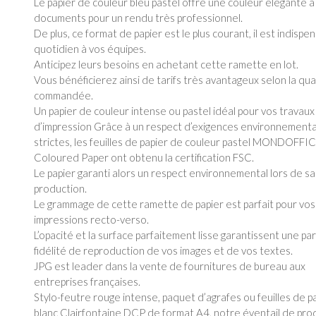
Le papier de couleur bleu pastel offre une couleur élégante à
documents pour un rendu très professionnel.
De plus, ce format de papier est le plus courant, il est indispe
quotidien à vos équipes.
Anticipez leurs besoins en achetant cette ramette en lot.
Vous bénéficierez ainsi de tarifs très avantageux selon la qua
commandée.
Un papier de couleur intense ou pastel idéal pour vos travaux
d’impression Grâce à un respect d’exigences environnement
strictes, les feuilles de papier de couleur pastel MONDOFFI
Coloured Paper ont obtenu la certification FSC.
Le papier garanti alors un respect environnemental lors de sa
production.
Le grammage de cette ramette de papier est parfait pour vos
impressions recto-verso.
L’opacité et la surface parfaitement lisse garantissent une par
fidélité de reproduction de vos images et de vos textes.
JPG est leader dans la vente de fournitures de bureau aux
entreprises françaises.
Stylo-feutre rouge intense, paquet d’agrafes ou feuilles de p
blanc Clairfontaine DCP de format A4, notre éventail de prod