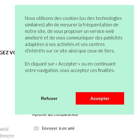
05 82 95 55 53
Connexion
Nous utilisons des cookies (ou des technologies
Vous n’êtes pas encore en compte ?
similaires) afin de mesurer la fréquentation de
notre site, de vous proposer un service web
Bienvenue
0 articles
amélioré et de vous communiquer des publicités
Mon Compte
Mon Panier
adaptées à vos activités et vos centres
d’intérêts sur ce site ainsi que ceux de tiers.
EGEZ VOUS
HYGIENE ET SERVICES GENERAUX
En cliquant sur « Accepter » ou en continuant
votre navigation, vous acceptez ces finalités.
Veuillez vous connecter pour pouvoir
Refuser
Accepter
mettre au panier.
Ajouter au comparateur
Envoyer à un ami
ussi
 d'encre