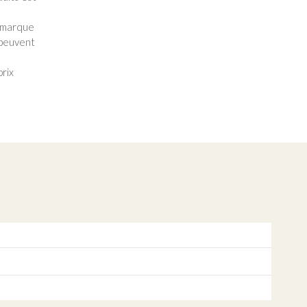
e marque
 peuvent
prix