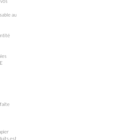
 vos
nsable au
ntité
ales
CE
faite
apier
uits est