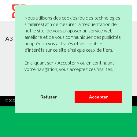
Nous utilisons des cookies (ou des technologies
similaires) afin de mesurer la fréquentation de
notre site, de vous proposer un service web
amélioré et de vous communiquer des publicités
A3
adaptées à vos activités et vos centres
d’intérêts sur ce site ainsi que ceux de tiers.
Aucun produit ne correspond à la
sélection.
En cliquant sur « Accepter » ou en continuant
votre navigation, vous acceptez ces finalités.
Haut de page
Refuser
Accepter
© 2020 Kallea - Tous droits réservés