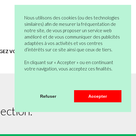
05 82 95 55 53
Connexion
Nous utilisons des cookies (ou des technologies
Vous n’êtes pas encore en compte ?
similaires) afin de mesurer la fréquentation de
notre site, de vous proposer un service web
Bienvenue
0 articles
amélioré et de vous communiquer des publicités
Mon Compte
Mon Panier
adaptées à vos activités et vos centres
d’intérêts sur ce site ainsi que ceux de tiers.
EGEZ VOUS
HYGIENE ET SERVICES GENERAUX
En cliquant sur « Accepter » ou en continuant
votre navigation, vous acceptez ces finalités.
Refuser
Accepter
ection.