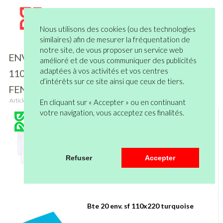
Nous utilisons des cookies (ou des technologies
similaires) afin de mesurer la fréquentation de
notre site, de vous proposer un service web
ENVELOPPES DL
Filtre
amélioré et de vous communiquer des publicités
adaptées à vos activités et vos centres
110 X 220
d’intérêts sur ce site ainsi que ceux de tiers.
FENETRE
Articles
1
à
20
sur un total de
43
En cliquant sur « Accepter » ou en continuant
votre navigation, vous acceptez ces finalités.
50 enveloppes ad 110x220 af 45x100 80g
Refuser
Accepter
Bte 20 env. sf 110x220 turquoise