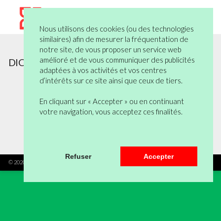
Nous utilisons des cookies (ou des technologies
similaires) afin de mesurer la fréquentation de
notre site, de vous proposer un service web
amélioré et de vous communiquer des publicités
DICTIONNAIRES
adaptées à vos activités et vos centres
d’intérêts sur ce site ainsi que ceux de tiers.
Aucun produit ne correspond à la
sélection.
En cliquant sur « Accepter » ou en continuant
votre navigation, vous acceptez ces finalités.
Haut de page
Refuser
Accepter
© 2020 Kallea - Tous droits réservés