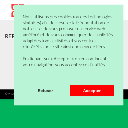
Nous utilisons des cookies (ou des technologies
similaires) afin de mesurer la fréquentation de
notre site, de vous proposer un service web
amélioré et de vous communiquer des publicités
REPERTOIRES PIQURES
adaptées à vos activités et vos centres
d’intérêts sur ce site ainsi que ceux de tiers.
Aucun produit ne correspond à la
sélection.
En cliquant sur « Accepter » ou en continuant
votre navigation, vous acceptez ces finalités.
Haut de page
Refuser
Accepter
© 2020 Kallea - Tous droits réservés