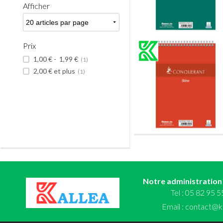
Afficher
Prix
1,00 €
-
1,99 €
(1)
2,00 €
et plus
(1)
Notre administration
Tel : 05 82 95 
Email :
contact@ka