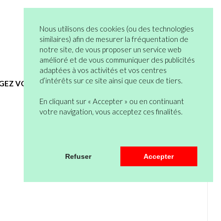
05 82 95 55 53
Connexion
Nous utilisons des cookies (ou des technologies
Vous n’êtes pas encore en compte ?
similaires) afin de mesurer la fréquentation de
notre site, de vous proposer un service web
Bienvenue
0 articles
amélioré et de vous communiquer des publicités
Mon Compte
Mon Panier
adaptées à vos activités et vos centres
d’intérêts sur ce site ainsi que ceux de tiers.
EGEZ VOUS
HYGIENE ET SERVICES GENERAUX
En cliquant sur « Accepter » ou en continuant
votre navigation, vous acceptez ces finalités.
2 article(s)
Refuser
Accepter