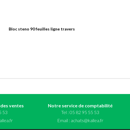
Bloc steno 90 feuilles ligne travers
 des ventes
Notre service de comptabilité
55 53
Tel : 05 82 95 55 53
llea.fr
Email :
achats@kallea.fr