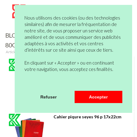
Nous utilisons des cookies (ou des technologies
similaires) afin de mesurer la fréquentation de
notre site, de vous proposer un service web
BLOCS BUREAU
Filtre
amélioré et de vous communiquer des publicités
adaptées à vos activités et vos centres
80G et 90G
d’intérêts sur ce site ainsi que ceux de tiers.
Articles
1
à
20
sur un total de
62
Cahier piq brouil 17x22 96p seyes
En cliquant sur « Accepter » ou en continuant
votre navigation, vous acceptez ces finalités.
Refuser
Accepter
Cahier piqure seyes 96 p 17x22cm