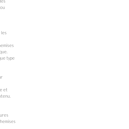
 des
 ou
 les
chemises
que.
que type
ur
ne et
ntenu.
tures
 chemises