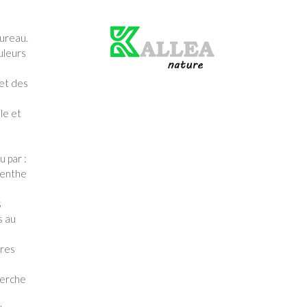
Produit
vert
bureau.
uleurs
 et des
le et
 par :
menthe
s
s au
tres
herche