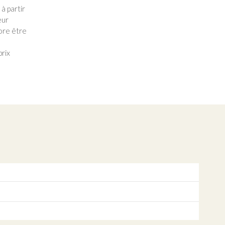
 à partir
eur
core être
prix