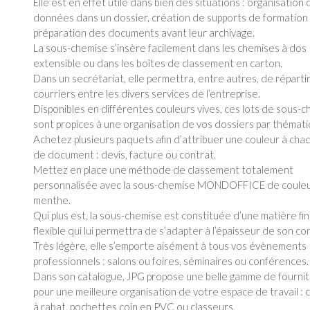
Elle est en effet utile dans bien des situations : organisation
données dans un dossier, création de supports de formation
préparation des documents avant leur archivage.
La sous-chemise s’insère facilement dans les chemises à dos
extensible ou dans les boîtes de classement en carton.
Dans un secrétariat, elle permettra, entre autres, de répartir
courriers entre les divers services de l’entreprise.
Disponibles en différentes couleurs vives, ces lots de sous-
sont propices à une organisation de vos dossiers par thémati
Achetez plusieurs paquets afin d’attribuer une couleur à cha
de document : devis, facture ou contrat.
Mettez en place une méthode de classement totalement
personnalisée avec la sous-chemise MONDOFFICE de coule
menthe.
Qui plus est, la sous-chemise est constituée d’une matière fi
flexible qui lui permettra de s’adapter à l’épaisseur de son co
Très légère, elle s’emporte aisément à tous vos évènements
professionnels : salons ou foires, séminaires ou conférences.
Dans son catalogue, JPG propose une belle gamme de fourni
pour une meilleure organisation de votre espace de travail :
à rabat, pochettes coin en PVC ou classeurs.