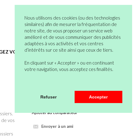
05 82 95 55 53
Connexion
Nous utilisons des cookies (ou des technologies
Vous n’êtes pas encore en compte ?
similaires) afin de mesurer la fréquentation de
notre site, de vous proposer un service web
Bienvenue
0 articles
amélioré et de vous communiquer des publicités
Mon Compte
Mon Panier
adaptées à vos activités et vos centres
d’intérêts sur ce site ainsi que ceux de tiers.
EGEZ VOUS
HYGIENE ET SERVICES GENERAUX
En cliquant sur « Accepter » ou en continuant
votre navigation, vous acceptez ces finalités.
Veuillez vous connecter pour pouvoir
Refuser
Accepter
mettre au panier.
Ajouter au comparateur
ssiers.
n de vos
Envoyer à un ami
ossiers