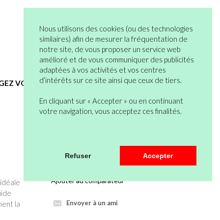
05 82 95 55 53
Connexion
Nous utilisons des cookies (ou des technologies
Vous n’êtes pas encore en compte ?
similaires) afin de mesurer la fréquentation de
notre site, de vous proposer un service web
Bienvenue
0 articles
amélioré et de vous communiquer des publicités
Mon Compte
Mon Panier
adaptées à vos activités et vos centres
d’intérêts sur ce site ainsi que ceux de tiers.
EGEZ VOUS
HYGIENE ET SERVICES GENERAUX
En cliquant sur « Accepter » ou en continuant
votre navigation, vous acceptez ces finalités.
Veuillez vous connecter pour pouvoir
Refuser
Accepter
mettre au panier.
Ajouter au comparateur
 idéale
uide
Envoyer à un ami
ment la