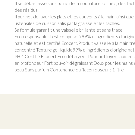
Il se débarrasse sans peine de la nourriture séchée, des tâc
des résidus.
Il permet de laver les plats et les couverts à la main, ainsi que
ustensiles de cuisson salis par la graisse et les tâches.
Sa formule garantit une vaisselle brillante et sans trace.
Eco-responsable, il est composé à 99% d'ingrédients d'origin
naturelle et est certifié Ecocert.Produit vaisselle à la main tr
concentré Texture gel liquide99% d'ingrédients d'origine natu
PH 4 Certifié Ecocert Eco-détergent Pour nettoyer rapidem
en profondeur Fort pouvoir dégraissant Doux pour les mains e
peau Sans parfum Contenance du flacon doseur : 1 litre