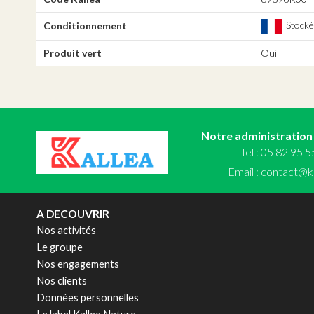
Stocké,
Conditionnement
Produit vert
Oui
Notre administration
Tel : 05 82 95 
Email :
contact@ka
A DECOUVRIR
Nos activités
Le groupe
Nos engagements
Nos clients
Données personnelles