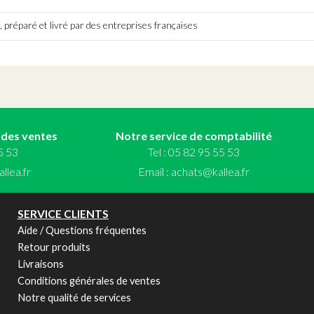
 préparé et livré par des entreprises françaises
 des ventes
Notre service de comptabilité
55 53
Tel : 05 82 95 55 53
llea.fr
Email :
achats@kallea.fr
SERVICE CLIENTS
Aide / Questions fréquentes
Retour produits
Livraisons
Conditions générales de ventes
Notre qualité de services