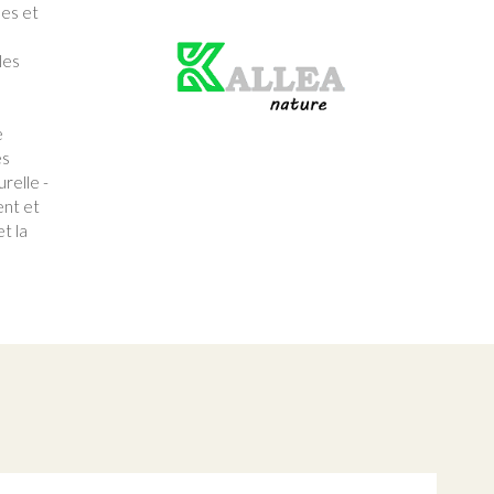
hes et
Produit
vert
 les
e
ès
relle -
ent et
t la