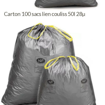
Carton 100 sacs lien couliss 50l 28µ