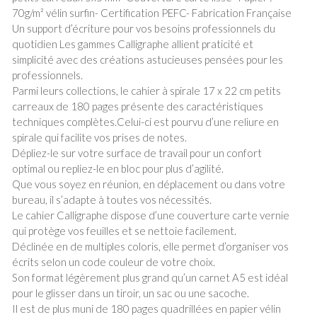
70g/m² vélin surfin- Certification PEFC- Fabrication Française
Un support d’écriture pour vos besoins professionnels du
quotidien Les gammes Calligraphe allient praticité et
simplicité avec des créations astucieuses pensées pour les
professionnels.
Parmi leurs collections, le cahier à spirale 17 x 22 cm petits
carreaux de 180 pages présente des caractéristiques
techniques complètes.Celui-ci est pourvu d’une reliure en
spirale qui facilite vos prises de notes.
Dépliez-le sur votre surface de travail pour un confort
optimal ou repliez-le en bloc pour plus d’agilité.
Que vous soyez en réunion, en déplacement ou dans votre
bureau, il s’adapte à toutes vos nécessités.
Le cahier Calligraphe dispose d’une couverture carte vernie
qui protège vos feuilles et se nettoie facilement.
Déclinée en de multiples coloris, elle permet d’organiser vos
écrits selon un code couleur de votre choix.
Son format légèrement plus grand qu’un carnet A5 est idéal
pour le glisser dans un tiroir, un sac ou une sacoche.
Il est de plus muni de 180 pages quadrillées en papier vélin