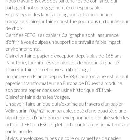
Nous travaillons avec des partenaires de confiance qui
partagent notre engagement éco-responsable.
En privilégiant les labels écologiques et la production
française, Clairefontaine constitue pour nous un fournisseur
de choix.
Certifiés PEFC, ses cahiers Calligraphe sont l’assurance
d’offrir à vos équipes un support de travail à faible impact
environnemental.
Clairefontaine, papier d’exception depuis plus de 165 ans
Papeterie, fournitures scolaires et de bureau, la qualité
Clairefontaine se retrouve au fil des pages.
Implantée en France depuis 1858, Clairefontaine est le seul
papetier transformateur en Europe de l’Ouest à produire
son propre papier dans son usine historique d’Étival-
Clairefontaine dans les Vosges.
Un savoir-faire unique qui s’exprime au travers d’un papier
Vélin surfin 70g/m2 incomparable, doté d’une opacité, d’une
blancheur et d’une douceur exceptionnelle, certifié selon les
articles PEFC ou FSC et plébiscité par les consommateurs de
par le monde.
Stylos, enveloppes, tubes de colle ou ramettes de papier,