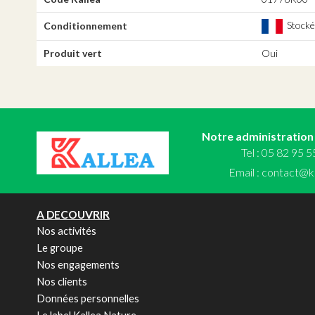
Stocké,
Conditionnement
Produit vert
Oui
Notre administration
Tel : 05 82 95 
Email :
contact@ka
A DECOUVRIR
Nos activités
Le groupe
Nos engagements
Nos clients
Données personnelles