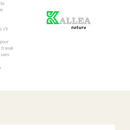
 de
le
Produit
vert
s'il
 pour
 travail
e sans
s