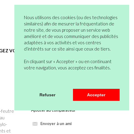
05 82 95 55 53
Connexion
Nous utilisons des cookies (ou des technologies
Vous n’êtes pas encore en compte ?
similaires) afin de mesurer la fréquentation de
notre site, de vous proposer un service web
Bienvenue
0 articles
amélioré et de vous communiquer des publicités
Mon Compte
Mon Panier
adaptées à vos activités et vos centres
d’intérêts sur ce site ainsi que ceux de tiers.
EGEZ VOUS
HYGIENE ET SERVICES GENERAUX
En cliquant sur « Accepter » ou en continuant
votre navigation, vous acceptez ces finalités.
Veuillez vous connecter pour pouvoir
Refuser
Accepter
mettre au panier.
Ajouter au comparateur
o-feutre
 au
Envoyer à un ami
ylo-
nts et