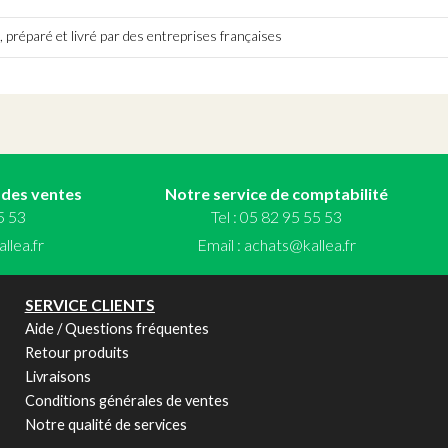
 préparé et livré par des entreprises françaises
 des ventes
Notre service de comptabilité
55 53
Tel : 05 82 95 55 53
llea.fr
Email :
achats@kallea.fr
SERVICE CLIENTS
Aide / Questions fréquentes
Retour produits
Livraisons
Conditions générales de ventes
Notre qualité de services