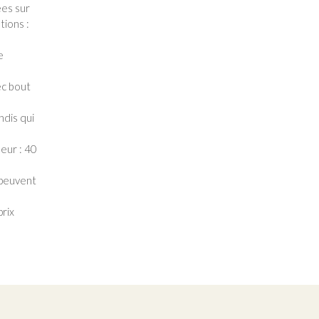
ées sur
tions :
e
ec bout
ndis qui
eur : 40
 peuvent
prix