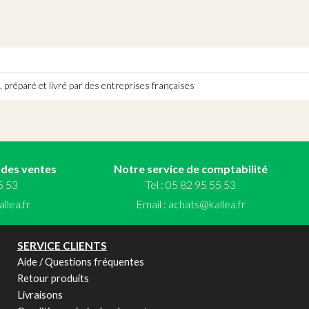
 préparé et livré par des entreprises françaises
 des ventes
Notre service de comptabilité
55 53
Tel : 05 82 95 55 53
llea.fr
Email :
achats@kallea.fr
SERVICE CLIENTS
Aide / Questions fréquentes
Retour produits
Livraisons