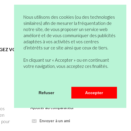
05 82 95 55 53
Connexion
Nous utilisons des cookies (ou des technologies
Vous n’êtes pas encore en compte ?
similaires) afin de mesurer la fréquentation de
notre site, de vous proposer un service web
Bienvenue
0 articles
amélioré et de vous communiquer des publicités
Mon Compte
Mon Panier
adaptées à vos activités et vos centres
d’intérêts sur ce site ainsi que ceux de tiers.
EGEZ VOUS
HYGIENE ET SERVICES GENERAUX
En cliquant sur « Accepter » ou en continuant
votre navigation, vous acceptez ces finalités.
Veuillez vous connecter pour pouvoir
Refuser
Accepter
mettre au panier.
Ajouter au comparateur
vos
 en
Envoyer à un ami
s pour