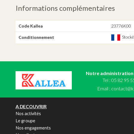
Informations complémentaires
Code Kallea
23776K00
Stocké,
Conditionnement
Notre administration
Tel : 05 82 95 
Email :
contact@ka
A DECOUVRIR
Nos activités
Le groupe
Nos engagements