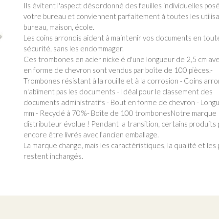
Ils évitent l'aspect désordonné des feuilles individuelles pos
votre bureau et conviennent parfaitement à toutes les utilisa
bureau, maison, école.
Les coins arrondis aident à maintenir vos documents en tout
sécurité, sans les endommager.
Ces trombones en acier nickelé d'une longueur de 2,5 cm av
en forme de chevron sont vendus par boîte de 100 pièces.-
Trombones résistant à la rouille et à la corrosion - Coins arro
n'abîment pas les documents - Idéal pour le classement des
documents administratifs - Bout en forme de chevron - Longu
mm - Recyclé à 70%- Boîte de 100 trombonesNotre marque
distributeur évolue ! Pendant la transition, certains produits
encore être livrés avec l’ancien emballage.
La marque change, mais les caractéristiques, la qualité et les 
restent inchangés.