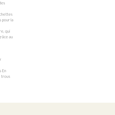
 des
ochettes
 pour la
re, qui
grâce au
r
s En
1 trous