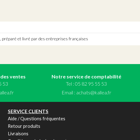
 préparé et livré par des entreprises françaises
 des ventes
Notre service de comptabilité
55 53
Tel : 05 82 95 55 53
llea.fr
Email :
achats@kallea.fr
SERVICE CLIENTS
Aide / Questions fréquentes
Retour produits
Livraisons