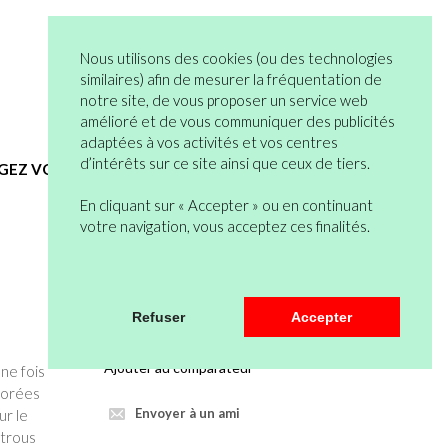
05 82 95 55 53
Connexion
Nous utilisons des cookies (ou des technologies
Vous n’êtes pas encore en compte ?
similaires) afin de mesurer la fréquentation de
notre site, de vous proposer un service web
Bienvenue
0 articles
amélioré et de vous communiquer des publicités
Mon Compte
Mon Panier
adaptées à vos activités et vos centres
d’intérêts sur ce site ainsi que ceux de tiers.
EGEZ VOUS
HYGIENE ET SERVICES GENERAUX
En cliquant sur « Accepter » ou en continuant
votre navigation, vous acceptez ces finalités.
Veuillez vous connecter pour pouvoir
Refuser
Accepter
mettre au panier.
Ajouter au comparateur
une fois
rforées
Envoyer à un ami
ur le
 trous