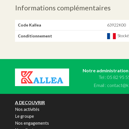
Informations complémentaires
Code Kallea
63922K00
Stocké,
Conditionnement
Notre administration
Tel : 05 82 95 
Email :
contact@ka
A DECOUVRIR
Nos activités
Le groupe
Nos engagements