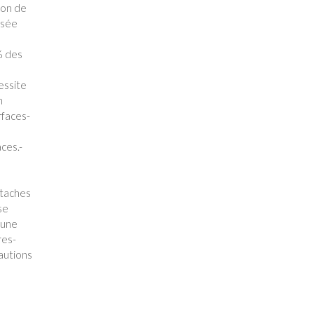
son de
isée
% des
cessite
n
rfaces-
:
aces.-
 taches
se
 une
res-
autions