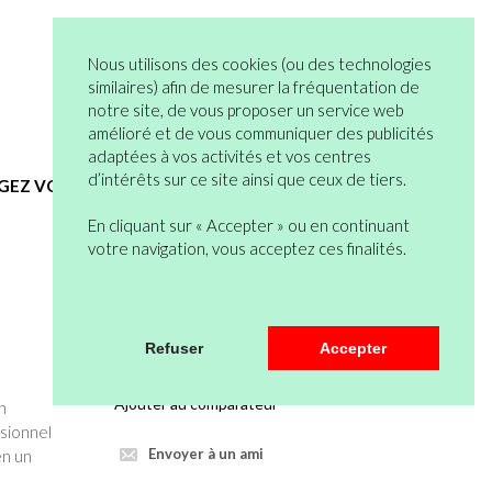
05 82 95 55 53
Connexion
Nous utilisons des cookies (ou des technologies
Vous n’êtes pas encore en compte ?
similaires) afin de mesurer la fréquentation de
notre site, de vous proposer un service web
Bienvenue
0 articles
amélioré et de vous communiquer des publicités
Mon Compte
Mon Panier
adaptées à vos activités et vos centres
d’intérêts sur ce site ainsi que ceux de tiers.
EGEZ VOUS
HYGIENE ET SERVICES GENERAUX
En cliquant sur « Accepter » ou en continuant
votre navigation, vous acceptez ces finalités.
Veuillez vous connecter pour pouvoir
Refuser
Accepter
mettre au panier.
Ajouter au comparateur
n
ssionnel
Envoyer à un ami
en un