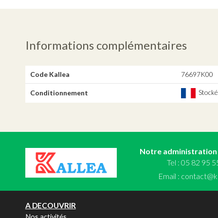
Informations complémentaires
Code Kallea
76697K00
Stocké,
Conditionnement
Notre administration
Tel : 05 82 95 
Email :
contact@ka
A DECOUVRIR
Nos activités