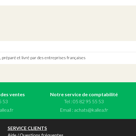
 préparé et livré par des entreprises françaises
 des ventes
Notre service de comptabilité
55 53
Tel : 05 82 95 55 53
llea.fr
Email :
achats@kallea.fr
SERVICE CLIENTS
Aide / Questions fréquentes