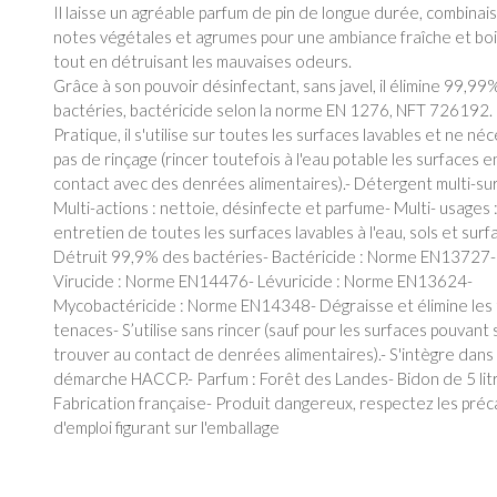
Il laisse un agréable parfum de pin de longue durée, combinai
notes végétales et agrumes pour une ambiance fraîche et bo
tout en détruisant les mauvaises odeurs.
Grâce à son pouvoir désinfectant, sans javel, il élimine 99,99
bactéries, bactéricide selon la norme EN 1276, NFT 726192.
Pratique, il s'utilise sur toutes les surfaces lavables et ne né
pas de rinçage (rincer toutefois à l'eau potable les surfaces e
contact avec des denrées alimentaires).- Détergent multi-su
Multi-actions : nettoie, désinfecte et parfume- Multi- usages 
entretien de toutes les surfaces lavables à l'eau, sols et surf
Détruit 99,9% des bactéries- Bactéricide : Norme EN13727-
Virucide : Norme EN14476- Lévuricide : Norme EN13624-
Mycobactéricide : Norme EN14348- Dégraisse et élimine les
tenaces- S’utilise sans rincer (sauf pour les surfaces pouvant 
trouver au contact de denrées alimentaires).- S'intègre dans
démarche HACCP.- Parfum : Forêt des Landes- Bidon de 5 lit
Fabrication française- Produit dangereux, respectez les préc
d'emploi figurant sur l'emballage